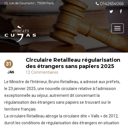
25, rue de Caumartin, 75009 Paris
0142654066
Toggl
navig
Circulaire Retailleau régularisation
31
des étrangers sans papiers 2025
12 Commentaires
JAN
Le Ministre de l’Intérieur, Bruno Retailleau, a adressé aux préfets,
le 23 janvier 2025, une nouvelle circulaire relative à l’admission
exceptionnelle au séjour, autrement dit concernant la
régularisation des étrangers sans papiers se trouvant sur le
territoire français.
La circulaire Retailleau abroge la circulaire dite « Valls » de 2012,
durcit les conditions de régularisation des étrangers en situation