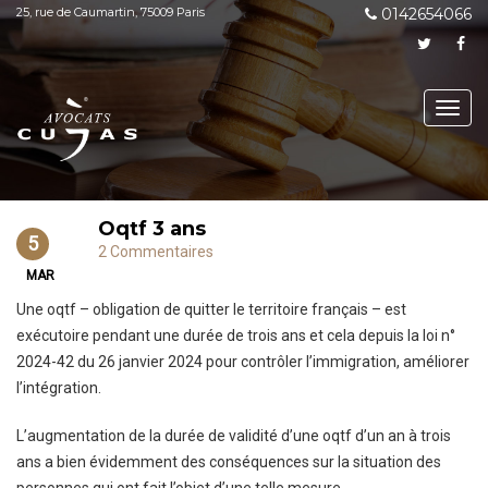
25, rue de Caumartin, 75009 Paris
0142654066
Toggl
navig
Oqtf 3 ans
5
2 Commentaires
MAR
Une oqtf – obligation de quitter le territoire français – est
exécutoire pendant une durée de trois ans et cela depuis la loi n°
2024-42 du 26 janvier 2024 pour contrôler l’immigration, améliorer
l’intégration.
L’augmentation de la durée de validité d’une oqtf d’un an à trois
ans a bien évidemment des conséquences sur la situation des