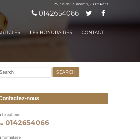
25, rue de Caumartin, 75009 Paris
0142654066
ARTICLES
LES HONORAIRES
CONTACT
SEARCH
Contactez-nous
r téléphone
0142654066
r formulaire