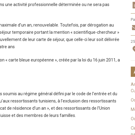
ions une activité professionnelle déterminée ou ne sera pas
Pa
maximale d’un an, renouvelable. Toutefois, par dérogation au
e séjour temporaire portant la mention « scientifique-chercheur »
lement de leur carte de séjour, que celle-ci leur soit délivrée
25
atre ans
on « carte bleue européenne », créée par la loi du 16 juin 2011, a
An
Cu
s soumis au régime général défini par le code de l’entrée et du
O
u’aux ressortissants tunisiens, à l’exclusion des ressortissants
icat de résidence d’un an », et des ressortissants de l’Union
Mé
uisse et des membres de leurs familles.
Oq
Ci
pa