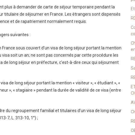
n’ont plus à demander de carte de séjour temporaire pendant la
Et
eur titulaire de séjourner en France. Les étrangers sont dispensés
RD
istence et de rapatriement normalement requis.
Co
co
ngers suivantes :
C
en France sous couvert d’un visa de long séjour portant la mention
en
du visa soit un an; ne sont pas concernés par cette procédure les
R
 de long séjour en préfecture, c’est-à-dire ceux qui séjournent
Sa
R
sa de long séjour portant la mention « visiteur », « étudiant », «
E
cheur », « stagiaire » pendant la durée de validité de ce visa (entre
C
A
re du regroupement familial et titulaires d’un visa de long séjour
C
313-7, L. 313-10, 1°) ;
R
O