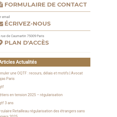
FORMULAIRE DE CONTACT
r email
ÉCRIVEZ-NOUS
 rue de Caumartin 75009 Paris
PLAN D'ACCÈS
Articles Actualités
nuler une OQTF : recours, délais et motifs | Avocat
jas Paris
qtf
tiers en tension 2025 – régularisation
tf 3 ans
rculaire Retailleau régularisation des étrangers sans
piers 2025