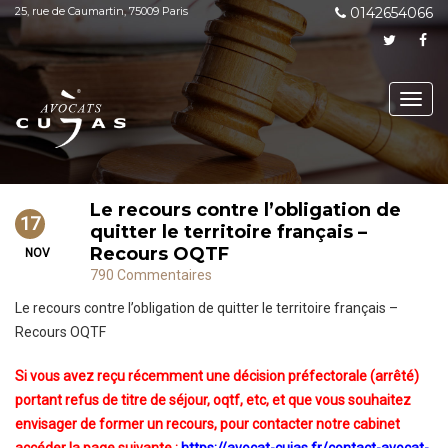
25, rue de Caumartin, 75009 Paris
0142654066
Toggl
navig
Le recours contre l’obligation de
17
quitter le territoire français –
Recours OQTF
NOV
790 Commentaires
Le recours contre l’obligation de quitter le territoire français –
Recours OQTF
Si vous avez reçu récemment une décision préfectorale (arrêté)
portant refus de titre de séjour, oqtf, etc, et que vous souhaitez
envisager de former un recours, pour contacter notre cabinet