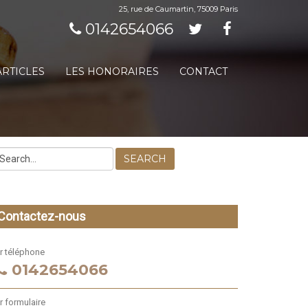
25, rue de Caumartin, 75009 Paris
0142654066
ARTICLES
LES HONORAIRES
CONTACT
SEARCH
Contactez-nous
r téléphone
0142654066
r formulaire