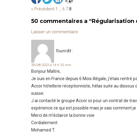
« Précédent
1
…
6
7
8
50 commentaires a
“
Régularisation 
Laisser un commentaire
Touni
dit :
30/08/2022 à 14 h 25 min
Bonjour Maître,
Je suis en France depuis 6 Mois illégale, j’étais rentré pa
Accor hôtellerie réceptionniste, hélas suite au dissou
suisse.
J ai contacté le groupe Accor ici pour un contrat de tra
expérience ce qui est possible mais je sais comment je 
Merci de m’éclaircir la bonne voie
Cordialement
Mohamed T.