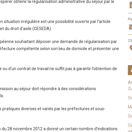
spérer obtenir la régularisation administrative du séjour par le
Pa
tuation irrégulière est une possibilité ouverte par l’article
et du droit d’asile (CESEDA).
25
uropéenne souhaitant déposer une demande de régularisation par
-préfecture compétente selon son lieu de domicile et présenter une
 d’un contrat de travail ne suffit pas à garantir l’obtention de
An
mission au séjour doit répondre à des considérations
Cu
ls.
O
Mé
 pratiques diverses et variés par les préfectures et sous-
Oq
Ci
 Valls du 28 novembre 2012 a donné un certain nombre d’indications
pa