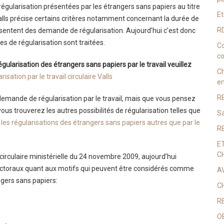
égularisation présentées par les étrangers sans papiers au titre
Et
 Valls précise certains critères notamment concernant la durée de
RD
sentent des demande de régularisation. Aujourd’hui c’est donc
s de régularisation sont traitées.
Co
co
 régularisation des étrangers sans papiers par le travail veuillez
C
sation par le travail circulaire Valls
en
R
demande de régularisation par le travail, mais que vous pensez
ous trouverez les autres possibilités de régularisation telles que
Sa
et les régularisations des étrangers sans papiers autres que par le
R
E
C
 circulaire ministérielle du 24 novembre 2009, aujourd’hui
fectoraux quant aux motifs qui peuvent être considérés comme
A
ngers sans papiers:
C
R
O