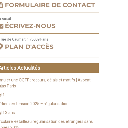
FORMULAIRE DE CONTACT
r email
ÉCRIVEZ-NOUS
 rue de Caumartin 75009 Paris
PLAN D'ACCÈS
Articles Actualités
nuler une OQTF : recours, délais et motifs | Avocat
jas Paris
qtf
tiers en tension 2025 – régularisation
tf 3 ans
rculaire Retailleau régularisation des étrangers sans
piers 2025