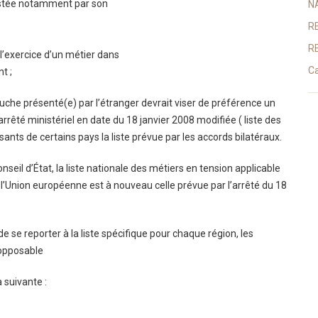
estée notamment par son
N
R
R
l’exercice d’un métier dans
Ca
t ;
auche présenté(e) par l’étranger devrait viser de préférence un
 arrêté ministériel en date du 18 janvier 2008 modifiée ( liste des
sants de certains pays la liste prévue par les accords bilatéraux.
onseil d’État, la liste nationale des métiers en tension applicable
l’Union européenne est à nouveau celle prévue par l’arrêté du 18
de se reporter à la liste spécifique pour chaque région, les
 opposable
a suivante :